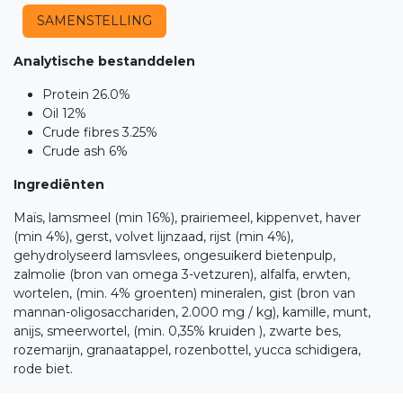
SAMENSTELLING
Analytische bestanddelen
Protein 26.0%
Oil 12%
Crude fibres 3.25%
Crude ash 6%
Ingrediënten
Maïs, lamsmeel (min 16%), prairiemeel, kippenvet, haver
(min 4%), gerst, volvet lijnzaad, rijst (min 4%),
gehydrolyseerd lamsvlees, ongesuikerd bietenpulp,
zalmolie (bron van omega 3-vetzuren), alfalfa, erwten,
wortelen, (min. 4% groenten) mineralen, gist (bron van
mannan-oligosacchariden, 2.000 mg / kg), kamille, munt,
anijs, smeerwortel, (min. 0,35% kruiden ), zwarte bes,
rozemarijn, granaatappel, rozenbottel, yucca schidigera,
rode biet.