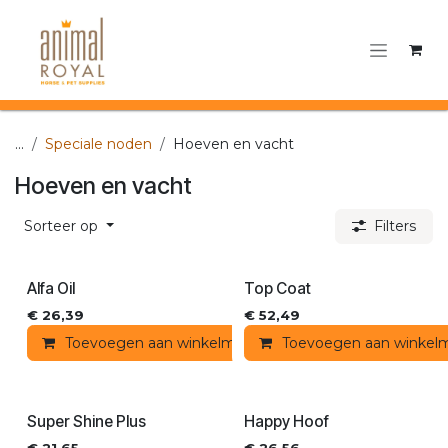
Overslaan naar inhoud
...
Speciale noden
Hoeven en vacht
Hoeven en vacht
Sorteer op
Filters
Alfa Oil
Top Coat
€
26,39
€
52,49
Toevoegen aan winkelmandje
Toevoegen aan winkel
Toevoegen aan ver
Super Shine Plus
Happy Hoof