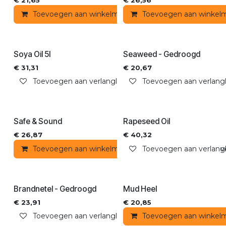
€
21,65
€
26,56
Toevoegen aan winkelmandje
Toevoegen aan winkel
Toevoegen aan ver
Soya Oil 5l
Seaweed - Gedroogd
€
31,31
€
20,67
Toevoegen aan verlanglijst
Toevoegen aan verlangli
Safe & Sound
Rapeseed Oil
€
26,87
€
40,32
Toevoegen aan winkelmandje
Toevoegen aan verlangli
Toevoegen aan ver
Brandnetel - Gedroogd
Mud Heel
€
23,91
€
20,85
Toevoegen aan verlanglijst
Toevoegen aan winkel