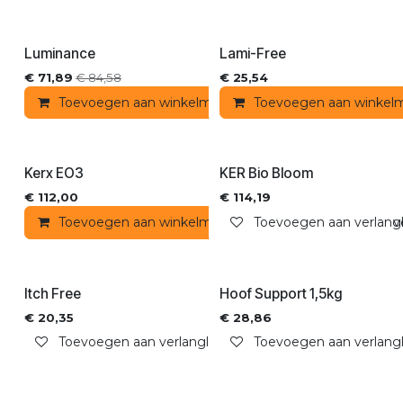
Luminance
Lami-Free
€
71,89
€
84,58
€
25,54
Toevoegen aan winkelmandje
Toevoegen aan winkel
Toevoegen aan ver
Kerx EO3
KER Bio Bloom
€
112,00
€
114,19
Toevoegen aan winkelmandje
Toevoegen aan verlangli
Toevoegen aan ver
Itch Free
Hoof Support 1,5kg
€
20,35
€
28,86
Toevoegen aan verlanglijst
Toevoegen aan verlangli