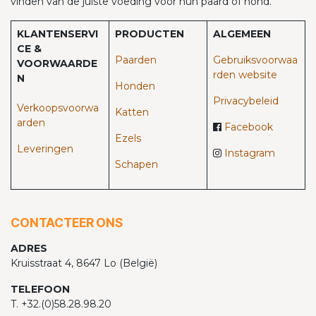
vinden van de juiste voeding voor hun paard of hond.
KLANTENSERVI
PRODUCTEN
ALGEMEEN
CE &
Paarden​
Gebruiksvoorwaa
VOORWAARDE
rden website
N
Honden
Privacybeleid
Verkoopsvoorwa
Katten
arden
Facebook
Ezels
Leveringen
Instagram
Schapen
CONTACTEER ONS
ADRES
Kruisstraat 4, 8647 Lo (België)
TELEFOON
T. +32.(0)58.28.98.20