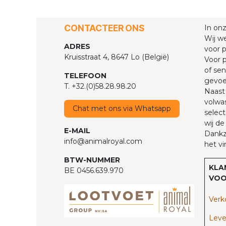
CONTACTEER ONS
In on
Wij we
ADRES
voor p
Kruisstraat 4, 8647 Lo (België)
Voor p
of sen
TELEFOON
gevoel
T. +32.(0)58.28.98.20
Naast 
volwas
Chat met ons via Whatsapp
select
wij de
E-MAIL
Dankzi
info@animalroyal.com
het vi
BTW-NUMMER
KLA
BE 0456.639.970
VOO
Verk
Leve