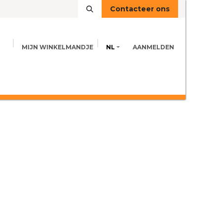
Contacteer ons
MIJN WINKELMANDJE
NL
AANMELDEN
VOEDINGSINFO
ADVIES
CONTACT