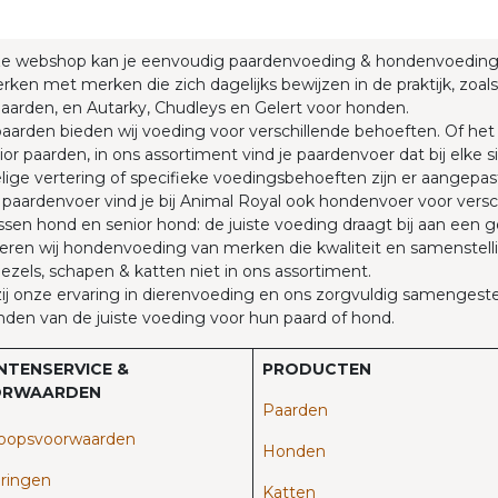
ze webshop kan je eenvoudig paardenvoeding & hondenvoedin
rken met merken die zich dagelijks bewijzen in de praktijk, zoals
aarden, en Autarky, Chudleys en Gelert voor honden.
aarden bieden wij voeding voor verschillende behoeften. Of he
ior paarden, in ons assortiment vind je paardenvoer dat bij elke
ige vertering of specifieke voedingsbehoeften zijn er aangepas
paardenvoer vind je bij Animal Royal ook hondenvoer voor versc
sen hond en senior hond: de juiste voeding draagt bij aan een 
eren wij hondenvoeding van merken die kwaliteit en samenstellin
 ezels, schapen & katten niet in ons assortiment.
j onze ervaring in dierenvoeding en ons zorgvuldig samengestel
nden van de juiste voeding voor hun paard of hond.
NTENSERVICE &
PRODUCTEN
RWAARDEN
Paarden​
oopsvoorwaarden
Honden
ringen
Katten