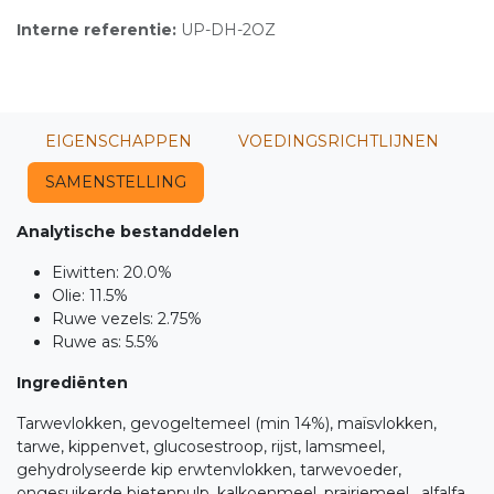
Interne referentie:
UP-DH-2OZ
EIGENSCHAPPEN
VOEDINGSRICHTLIJNEN
SAMENSTELLING
Analytische bestanddelen
Eiwitten: 20.0%
Olie: 11.5%
Ruwe vezels: 2.75%
Ruwe as: 5.5%
Ingrediënten
Tarwevlokken, gevogeltemeel (min 14%), maïsvlokken,
tarwe, kippenvet, glucosestroop, rijst, lamsmeel,
gehydrolyseerde kip erwtenvlokken, tarwevoeder,
ongesuikerde bietenpulp, kalkoenmeel, prairiemeel , alfalfa,