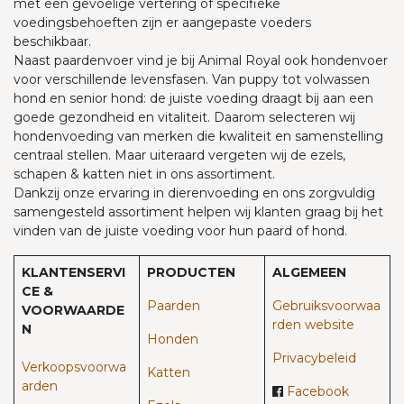
met een gevoelige vertering of specifieke
voedingsbehoeften zijn er aangepaste voeders
beschikbaar.
Naast paardenvoer vind je bij Animal Royal ook hondenvoer
voor verschillende levensfasen. Van puppy tot volwassen
hond en senior hond: de juiste voeding draagt bij aan een
goede gezondheid en vitaliteit. Daarom selecteren wij
hondenvoeding van merken die kwaliteit en samenstelling
centraal stellen. Maar uiteraard vergeten wij de ezels,
schapen & katten niet in ons assortiment.
Dankzij onze ervaring in dierenvoeding en ons zorgvuldig
samengesteld assortiment helpen wij klanten graag bij het
vinden van de juiste voeding voor hun paard of hond.
KLANTENSERVI
PRODUCTEN
ALGEMEEN
CE &
Paarden​
Gebruiksvoorwaa
VOORWAARDE
rden website
N
Honden
Privacybeleid
Verkoopsvoorwa
Katten
arden
Facebook