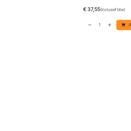
€
37,55
(Inclusief btw)
A
Gewicht
:
10 kg
Interne referentie:
S
LIJNEN
SAMENSTELLING