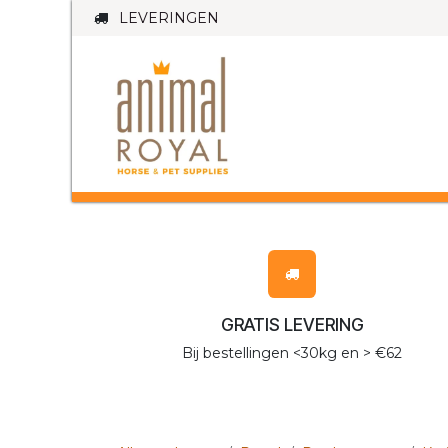
Overslaan naar inhoud
LEVERINGEN
PAARD
HO
GRATIS LEVERING
Bij bestellingen <30kg en > €62