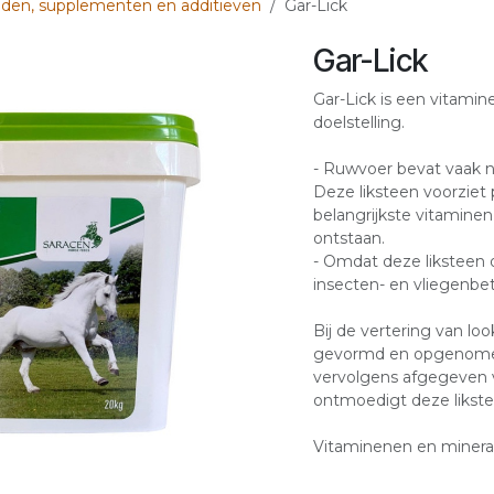
iden, supplementen en additieven
Gar-Lick
Gar-Lick
Gar-Lick is een vitami
doelstelling.
- Ruwvoer bevat vaak ni
Deze liksteen voorziet 
belangrijkste vitamine
ontstaan.
- Omdat deze liksteen 
insecten- en vliegenbe
Bij de vertering van l
gevormd en opgenomen
vervolgens afgegeven v
ontmoedigt deze likstee
Vitaminenen en mineral