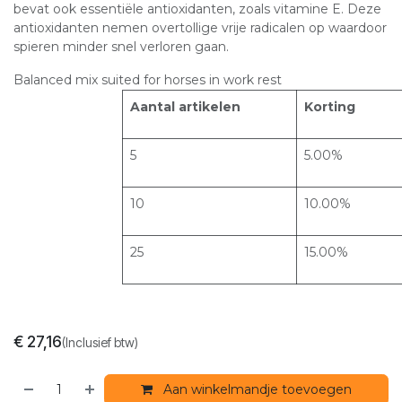
bevat ook essentiële antioxidanten, zoals vitamine E. Deze
antioxidanten nemen overtollige vrije radicalen op waardoor
spieren minder snel verloren gaan.
Balanced mix suited for horses in work rest
Aantal artikelen
Korting
5
5.00%
10
10.00%
25
15.00%
€
27,16
(Inclusief btw)
Aan winkelmandje toevoegen