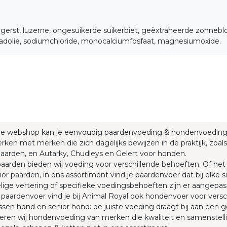
, gerst, luzerne, ongesuikerde suikerbiet, geëxtraheerde zonneblo
zaadolie, sodiumchloride, monocalciumfosfaat, magnesiumoxide.
ze webshop kan je eenvoudig paardenvoeding & hondenvoedin
rken met merken die zich dagelijks bewijzen in de praktijk, zoals
aarden, en Autarky, Chudleys en Gelert voor honden.
aarden bieden wij voeding voor verschillende behoeften. Of he
ior paarden, in ons assortiment vind je paardenvoer dat bij elke
ige vertering of specifieke voedingsbehoeften zijn er aangepas
paardenvoer vind je bij Animal Royal ook hondenvoer voor versc
sen hond en senior hond: de juiste voeding draagt bij aan een 
eren wij hondenvoeding van merken die kwaliteit en samenstellin