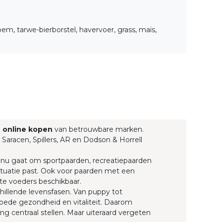
em, tarwe-bierborstel, havervoer, grass, maïs,
g
online kopen
van betrouwbare marken.
 Saracen, Spillers, AR en Dodson & Horrell
t nu gaat om sportpaarden, recreatiepaarden
 situatie past. Ook voor paarden met een
te voeders beschikbaar.
hillende levensfasen. Van puppy tot
goede gezondheid en vitaliteit. Daarom
g centraal stellen. Maar uiteraard vergeten