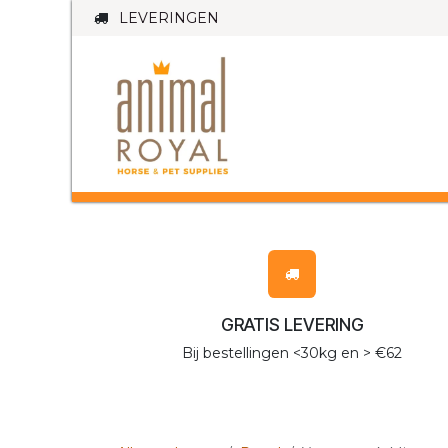
Overslaan naar inhoud
LEVERINGEN
PAARD
HO
GRATIS LEVERING
Bij bestellingen <30kg en > €62