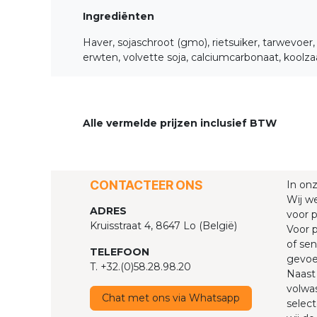
Ingrediënten
Haver, sojaschroot (gmo), rietsuiker, tarwevoer
erwten, volvette soja, calciumcarbonaat, kool
Alle vermelde prijzen inclusief BTW
CONTACTEER ONS
In on
Wij we
ADRES
voor p
Kruisstraat 4, 8647 Lo (België)
Voor p
of sen
TELEFOON
gevoel
T. +32.(0)58.28.98.20
Naast 
volwas
Chat met ons via Whatsapp
select