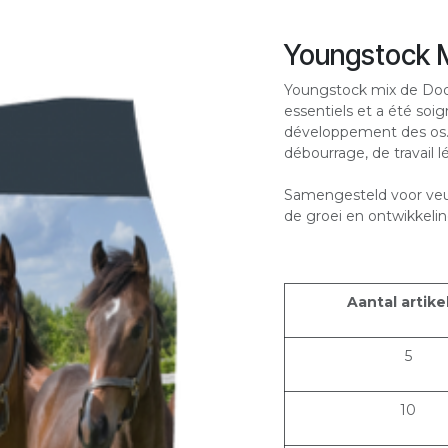
Youngstock 
Youngstock mix de Dod
essentiels et a été so
développement des os. I
débourrage, de travail l
Samengesteld voor veul
de groei en ontwikkelin
Aantal artike
5
10