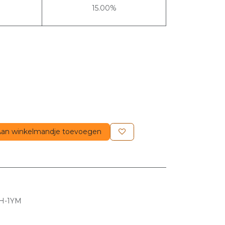
15.00%
an winkelmandje toevoegen
H-1YM