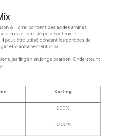
Mix
son & Horrel contient des acides aminés
igneusement formulé pour soutenir le
l peut être utilisé pendant les périodes de
éger et d'entraînement initial.
ens, jaarlingen en jonge paarden. Ondersteunt
g.
len
Korting
5.00%
10.00%