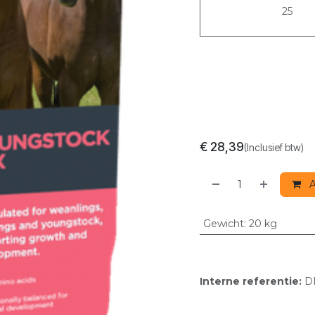
25
€
28,39
(Inclusief btw)
A
Gewicht
:
20 kg
Interne referentie:
D