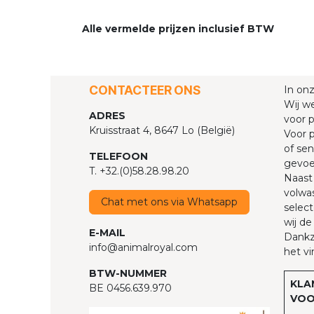
Alle vermelde prijzen inclusief BTW
CONTACTEER ONS
In on
Wij we
ADRES
voor p
Kruisstraat 4, 8647 Lo (België)
Voor p
of sen
TELEFOON
gevoel
T. +32.(0)58.28.98.20
Naast 
volwas
Chat met ons via Whatsapp
select
wij de
E-MAIL
Dankzi
info@animalroyal.com
het vi
BTW-NUMMER
KLA
BE 0456.639.970
VOO