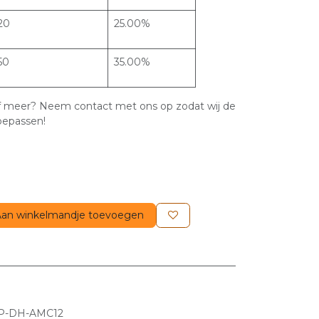
20
25.00%
50
35.00%
 of meer? Neem contact met ons op zodat wij de
oepassen!
an winkelmandje toevoegen
P-DH-AMC12