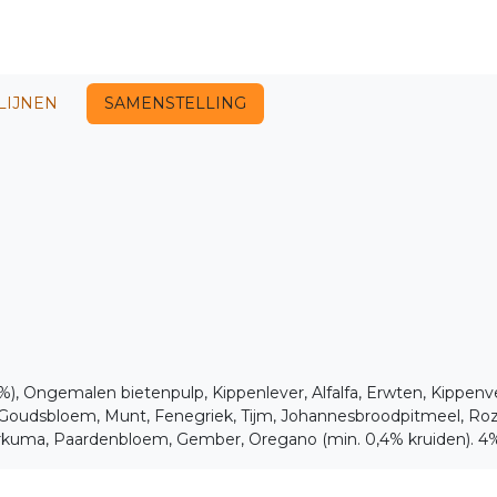
LIJNEN
SAMENSTELLING
%), Ongemalen bietenpulp, Kippenlever, Alfalfa, Erwten, Kippenvet
, Goudsbloem, Munt, Fenegriek, Tijm, Johannesbroodpitmeel, Roz
Kurkuma, Paardenbloem, Gember, Oregano (min. 0,4% kruiden). 4%