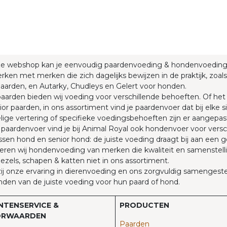
ze webshop kan je eenvoudig paardenvoeding & hondenvoedin
rken met merken die zich dagelijks bewijzen in de praktijk, zoals
aarden, en Autarky, Chudleys en Gelert voor honden.
aarden bieden wij voeding voor verschillende behoeften. Of he
ior paarden, in ons assortiment vind je paardenvoer dat bij elke
ige vertering of specifieke voedingsbehoeften zijn er aangepas
paardenvoer vind je bij Animal Royal ook hondenvoer voor versc
sen hond en senior hond: de juiste voeding draagt bij aan een 
eren wij hondenvoeding van merken die kwaliteit en samenstellin
 ezels, schapen & katten niet in ons assortiment.
j onze ervaring in dierenvoeding en ons zorgvuldig samengestel
nden van de juiste voeding voor hun paard of hond.
NTENSERVICE &
PRODUCTEN
RWAARDEN
Paarden​