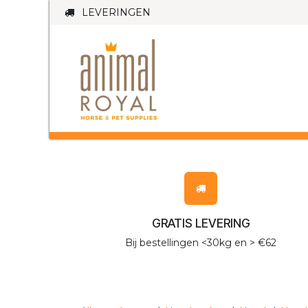
Overslaan naar inhoud
LEVERINGEN
PAARD
HO
GRATIS LEVERING
Bij bestellingen <30kg en > €62