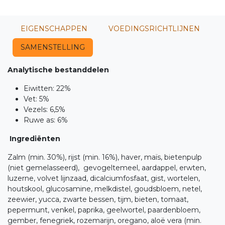
EIGENSCHAPPEN
VOEDINGSRICHTLIJNEN
SAMENSTELLING
Analytische bestanddelen
Eiwitten: 22%
Vet: 5%
Vezels: 6,5%
Ruwe as: 6%
Ingrediënten
Zalm (min. 30%), rijst (min. 16%), haver, maïs, bietenpulp
(niet gemelasseerd), gevogeltemeel, aardappel, erwten,
luzerne, volvet lijnzaad, dicalciumfosfaat, gist, wortelen,
houtskool, glucosamine, melkdistel, goudsbloem, netel,
zeewier, yucca, zwarte bessen, tijm, bieten, tomaat,
pepermunt, venkel, paprika, geelwortel, paardenbloem,
gember, fenegriek, rozemarijn, oregano, aloë vera (min.