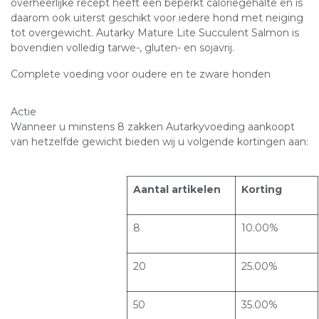
overheerlijke recept heeft een beperkt caloriegehalte en is
daarom ook uiterst geschikt voor iedere hond met neiging
tot overgewicht. Autarky Mature Lite Succulent Salmon is
bovendien volledig tarwe-, gluten- en sojavrij.
Complete voeding voor oudere en te zware honden
Actie
Wanneer u minstens 8 zakken Autarkyvoeding aankoopt
van hetzelfde gewicht bieden wij u volgende kortingen aan:
Aantal artikelen
Korting
8
10.00%
20
25.00%
50
35.00%