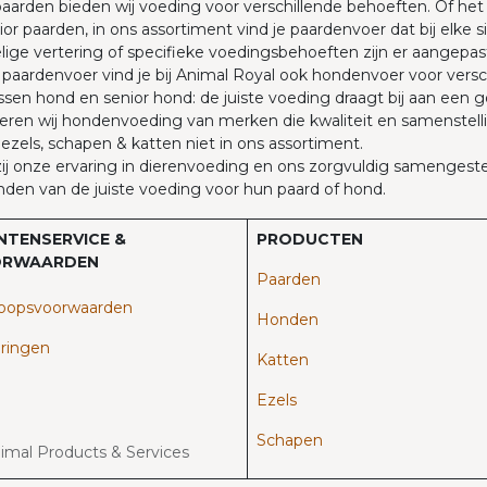
aarden bieden wij voeding voor verschillende behoeften. Of he
ior paarden, in ons assortiment vind je paardenvoer dat bij elke
ige vertering of specifieke voedingsbehoeften zijn er aangepas
paardenvoer vind je bij Animal Royal ook hondenvoer voor versc
sen hond en senior hond: de juiste voeding draagt bij aan een 
eren wij hondenvoeding van merken die kwaliteit en samenstellin
 ezels, schapen & katten niet in ons assortiment.
j onze ervaring in dierenvoeding en ons zorgvuldig samengestel
nden van de juiste voeding voor hun paard of hond.
NTENSERVICE &
PRODUCTEN
RWAARDEN
Paarden​
oopsvoorwaarden
Honden
ringen
Katten
Ezels
Schapen
nimal Products & Services