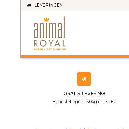
Overslaan naar inhoud
LEVERINGEN
PAARD
HO
GRATIS LEVERING
Bij bestellingen <30kg en > €62