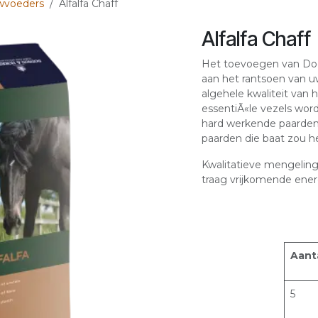
wvoeders
Alfalfa Chaff
Alfalfa Chaff
Het toevoegen van Dods
aan het rantsoen van u
algehele kwaliteit van 
essentiÃ«le vezels wor
hard werkende paarden,
paarden die baat zou heb
Kwalitatieve mengeling
traag vrijkomende ener
Aant
5