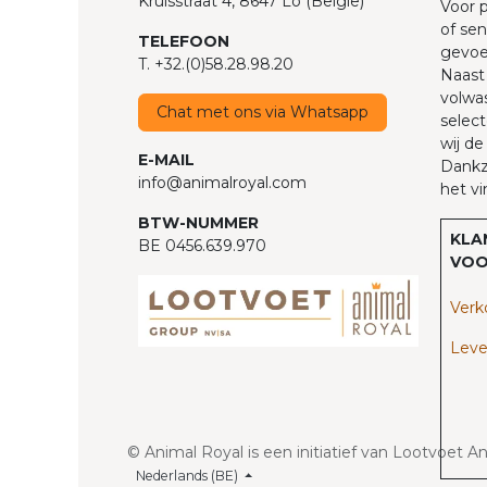
Kruisstraat 4, 8647 Lo (België)
Voor p
of sen
TELEFOON
gevoel
T. +32.(0)58.28.98.20
Naast 
volwas
Chat met ons via Whatsapp
select
wij de
E-MAIL
Dankzi
info@animalroyal.com
het vi
BTW-NUMMER
KLA
BE 0456.639.970
VOO
Verk
Leve
© Animal Royal is een initiatief van Lootvoet A
Nederlands (BE)