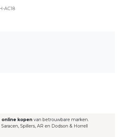
H-AC18
g
online kopen
van betrouwbare marken.
 Saracen, Spillers, AR en Dodson & Horrell