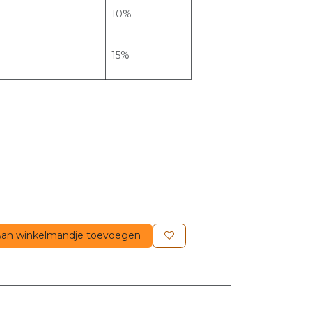
10%
15%
an winkelmandje toevoegen