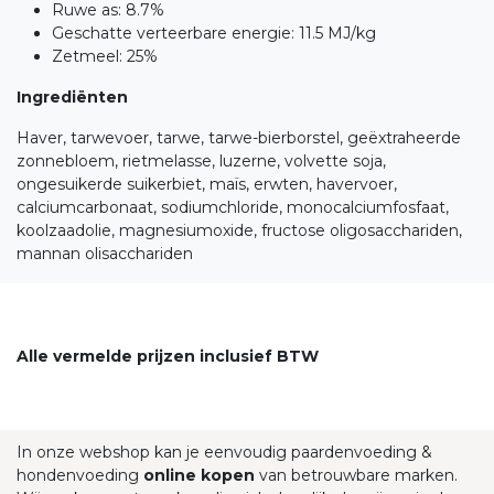
Ruwe as: 8.7%
Geschatte verteerbare energie: 11.5 MJ/kg
Zetmeel: 25%
Ingrediënten
Haver, tarwevoer, tarwe, tarwe-bierborstel, geëxtraheerde
zonnebloem, rietmelasse, luzerne, volvette soja,
ongesuikerde suikerbiet, maïs, erwten, havervoer,
calciumcarbonaat, sodiumchloride, monocalciumfosfaat,
koolzaadolie, magnesiumoxide, fructose oligosacchariden,
mannan olisacchariden
Alle vermelde prijzen inclusief BTW
In onze webshop kan je eenvoudig paardenvoeding &
hondenvoeding
online kopen
van betrouwbare marken.