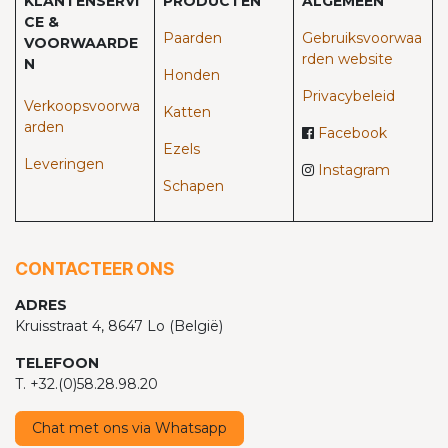
KLANTENSERVI
PRODUCTEN
ALGEMEEN
CE &
Paarden​
Gebruiksvoorwaa
VOORWAARDE
rden website
N
Honden
Privacybeleid
Verkoopsvoorwa
Katten
arden
Facebook
Ezels
Leveringen
Instagram
Schapen
CONTACTEER ONS
ADRES
Kruisstraat 4, 8647 Lo (België)
TELEFOON
T. +32.(0)58.28.98.20
Chat met ons via Whatsapp