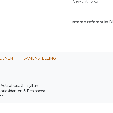
Gewicht
:
15 kg
Interne referentie:
D
LIJNEN
SAMENSTELLING
Actisaf Gist & Psyllium
tioxidanten & Echinacea
eel