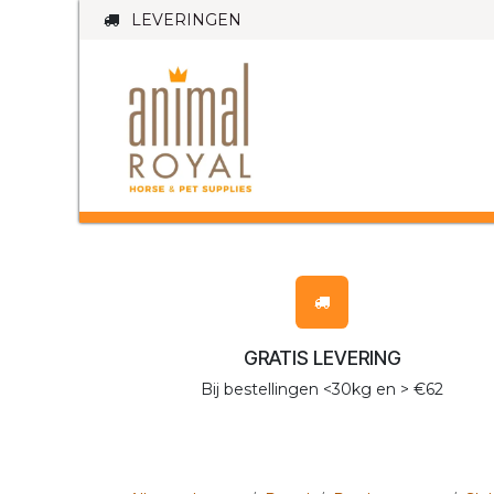
Overslaan naar inhoud
LEVERINGEN
PAARD
HO
GRATIS LEVERING
Bij bestellingen <30kg en > €62