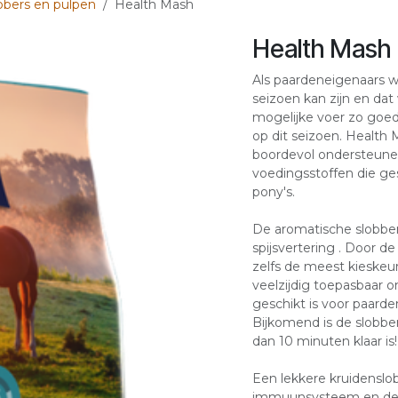
bbers en pulpen
Health Mash
Health Mash
Als paardeneigenaars 
seizoen kan zijn en da
mogelijke voer zo goed
op dit seizoen. Health 
boordevol ondersteune
voedingsstoffen die ge
pony's.
De aromatische slobb
spijsvertering . Door 
zelfs de meest kieskeur
veelzijdig toepasbaar 
geschikt is voor paard
Bijkomend is de slobbe
dan 10 minuten klaar is!
Een lekkere kruidenslo
immuunsysteem en de s