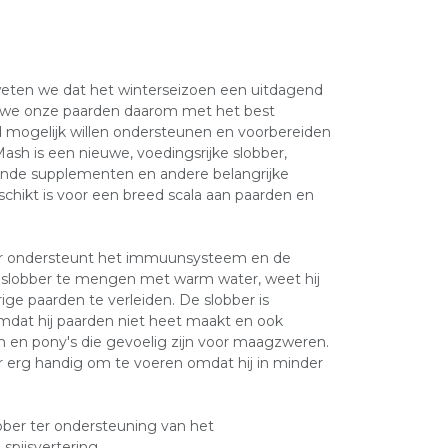
weten we dat het winterseizoen een uitdagend
t we onze paarden daarom met het best
 mogelijk willen ondersteunen en voorbereiden
Mash is een nieuwe, voedingsrijke slobber,
nde supplementen en andere belangrijke
schikt is voor een breed scala aan paarden en
er ondersteunt het immuunsysteem en de
de slobber te mengen met warm water, weet hij
ige paarden te verleiden. De slobber is
omdat hij paarden niet heet maakt en ook
en en pony's die gevoelig zijn voor maagzweren.
r erg handig om te voeren omdat hij in minder
bber ter ondersteuning van het
pijsvertering