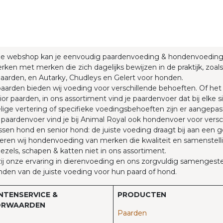
ze webshop kan je eenvoudig paardenvoeding & hondenvoedin
rken met merken die zich dagelijks bewijzen in de praktijk, zoals
aarden, en Autarky, Chudleys en Gelert voor honden.
aarden bieden wij voeding voor verschillende behoeften. Of he
ior paarden, in ons assortiment vind je paardenvoer dat bij elke
ige vertering of specifieke voedingsbehoeften zijn er aangepas
paardenvoer vind je bij Animal Royal ook hondenvoer voor versc
sen hond en senior hond: de juiste voeding draagt bij aan een 
eren wij hondenvoeding van merken die kwaliteit en samenstellin
 ezels, schapen & katten niet in ons assortiment.
j onze ervaring in dierenvoeding en ons zorgvuldig samengestel
nden van de juiste voeding voor hun paard of hond.
NTENSERVICE &
PRODUCTEN
RWAARDEN
Paarden​