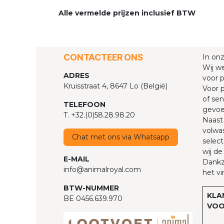
Alle vermelde prijzen inclusief BTW
CONTACTEER ONS
In on
Wij we
ADRES
voor p
Kruisstraat 4, 8647 Lo (België)
Voor p
of sen
TELEFOON
gevoel
T. +32.(0)58.28.98.20
Naast 
volwas
Chat met ons via Whatsapp
select
wij de
E-MAIL
Dankzi
info@animalroyal.com
het vi
BTW-NUMMER
KLA
BE 0456.639.970
VOO