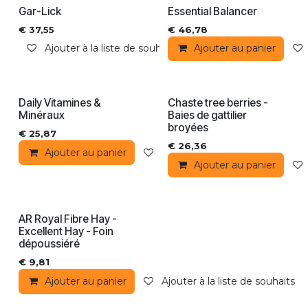
Gar-Lick
Essential Balancer
€
37,55
€
46,78
Ajouter à la liste de souhaits
Ajouter au panier
Daily Vitamines &
Chaste tree berries -
Minéraux
Baies de gattilier
broyées
€
25,87
€
26,36
Ajouter au panier
Ajouter à la liste de souhaits
Ajouter au panier
AR Royal Fibre Hay -
Excellent Hay - Foin
dépoussiéré
€
9,81
Ajouter au panier
Ajouter à la liste de souhaits