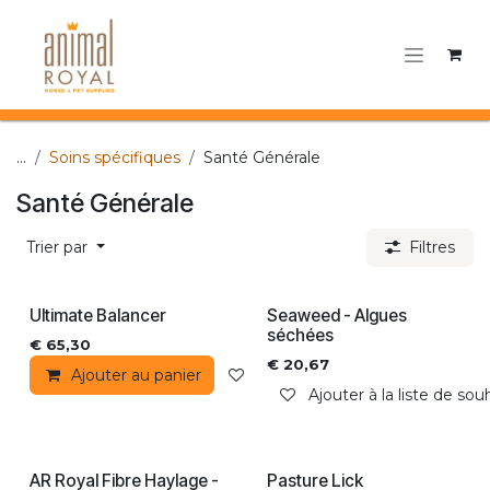
Se rendre au contenu
...
Soins spécifiques
Santé Générale
Santé Générale
Trier par
Filtres
Ultimate Balancer
Seaweed - Algues
séchées
€
65,30
€
20,67
Ajouter au panier
Ajouter à la liste de souhaits
Ajouter à la liste de sou
AR Royal Fibre Haylage -
Pasture Lick