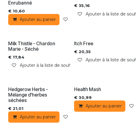
Enrubanné
€
35,16
€
10,60
Ajouter à la liste de sou
Ajouter au panier
Ajouter à la liste de souhaits
Milk Thistle - Chardon
Itch Free
Marie - Séché
€
20,35
€
17,84
Ajouter à la liste de sou
Ajouter à la liste de souhaits
Hedgerow Herbs -
Health Mash
Mélange d'herbes
€
30,99
séchées
Ajouter au panier
€
21,01
Ajouter au panier
Ajouter à la liste de souhaits