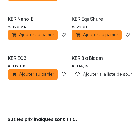
KER Nano-E
KER EquiShure
€
122,24
€
72,21
Ajouter au panier
Ajouter à la liste de souhaits
Ajouter au panier
KER EO3
KER Bio Bloom
€
112,00
€
114,19
Ajouter au panier
Ajouter à la liste de souhaits
Ajouter à la liste de sou
Tous les prix indiqués sont TTC.