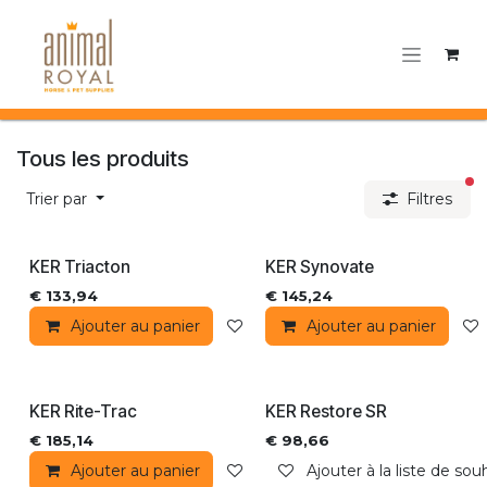
Se rendre au contenu
Tous les produits
fi
Trier par
Filtres
KER Triacton
KER Synovate
€
133,94
€
145,24
Ajouter au panier
Ajouter à la liste de souhaits
Ajouter au panier
KER Rite-Trac
KER Restore SR
€
185,14
€
98,66
Ajouter au panier
Ajouter à la liste de souhaits
Ajouter à la liste de sou